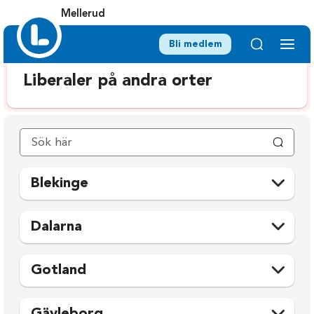
Mellerud
Bli medlem
Liberaler på andra orter
Blekinge
Karlshamn
Ronneby
Dalarna
Karlskrona
Sölvesborg
Avesta
Mora
Olofström
Gotland
Borlänge
Orsa
Gotland
Falun
Rättvik