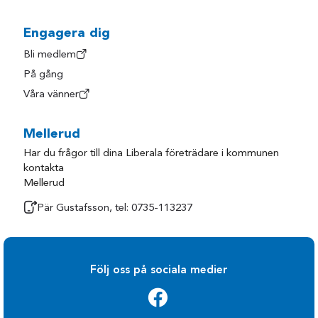
Hylte
Trollhättan
Härryda
Uddevalla
Engagera dig
Kungsbacka
Ulricehamn
Bli medlem
På gång
Kungälv
Varberg
Våra vänner
Laholm
Vårgårda
Lerum
Vänersborg
Mellerud
Lilla Edet
Åmål
Har du frågor till dina Liberala företrädare i kommunen
Lysekil
Öckerö
kontakta
Mellerud
Mark
Pär Gustafsson, tel: 0735-113237
Följ oss på sociala medier